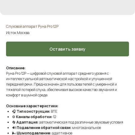
Слуховой аппарат Руна Pro 12P
Исток Москва
Оставить заявку
Описание:
Руна Pro 12P — цифровой слуховой аппарат среднего уровня с
интеллектуальной автоматической настройкой и улучшенной
передачей речи. Предназначен для пользователей с умеренной и
тяжёлой потерей слуха, обеспечивая высокое качество звучания и
комфорт в шумной среде.
Основные характеристики:
🎧
Тип конструкции:
BTE
⚙️
Каналы обработки:
12
🔄
Адаптация:
автоматическая под различные звуковые условия
🔊
Подавление обратной связи:
многоканальное
🌬
Шумоподавление:
адаптивное