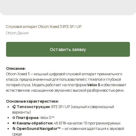
Слуховой аппарат Oticon Xceed 3 BTE SP / UP
Oticon Дания
Оставить заявку
Описание:
Oticon Xceed 3 — мощный цифровой слуховой аппарат премиального
класса, предназначенный для пользователей с тяжёлой и глубокой
потерей слуха. Модель работает на платформе
Velox S
и обеспечивает
естественное, насыщенное звучание с высокой разборчивостью речи.
Основные характеристики:
🎧
Тип конструкции:
BTE SP / UP (мощный и сверхмощный
варианты)
⚙️
Платформа:
Velox S™
🔊
Каналы обработки:
48 БПФ-каналов / 15 программируемых
🔄
OpenSound Navigator™
— мгновенная адаптация к звуковой
среде