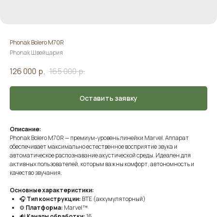
Phonak Bolero M70R
Phonak Швейцария
126 000
р.
165 000
р.
Оставить заявку
Описание:
Phonak Bolero M70R — премиум-уровень линейки Marvel. Аппарат
обеспечивает максимально естественное восприятие звука и
автоматическое распознавание акустической среды. Идеален для
активных пользователей, которым важны комфорт, автономность и
качество звучания.
Основные характеристики:
🎧
Тип конструкции:
BTE (аккумуляторный)
⚙️
Платформа:
Marvel™
🔊
Каналы обработки:
16