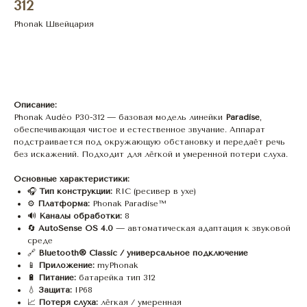
312
Phonak Швейцария
Оставить заявку
Описание:
Phonak Audéo P30-312 — базовая модель линейки
Paradise
,
обеспечивающая чистое и естественное звучание. Аппарат
подстраивается под окружающую обстановку и передаёт речь
без искажений. Подходит для лёгкой и умеренной потери слуха.
Основные характеристики:
🎧
Тип конструкции:
RIC (ресивер в ухе)
⚙️
Платформа:
Phonak Paradise™
🔊
Каналы обработки:
8
🔄
AutoSense OS 4.0
— автоматическая адаптация к звуковой
среде
🔗
Bluetooth® Classic / универсальное подключение
📱
Приложение:
myPhonak
🔋
Питание:
батарейка тип 312
💧
Защита:
IP68
📈
Потеря слуха:
лёгкая / умеренная