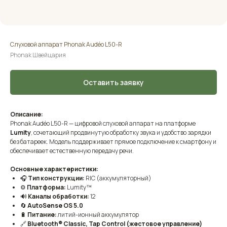
Слуховой аппарат Phonak Audéo L50-R
Phonak Швейцария
Оставить заявку
Описание:
Phonak Audéo L50-R — цифровой слуховой аппарат на платформе
Lumity
, сочетающий продвинутую обработку звука и удобство зарядки
без батареек. Модель поддерживает прямое подключение к смартфону и
обеспечивает естественную передачу речи.
Основные характеристики:
🎧
Тип конструкции:
RIC (аккумуляторный)
⚙️
Платформа:
Lumity™
🔊
Каналы обработки:
12
🔄
AutoSense OS 5.0
🔋
Питание:
литий-ионный аккумулятор
🔗
Bluetooth® Classic, Tap Control (жестовое управление)