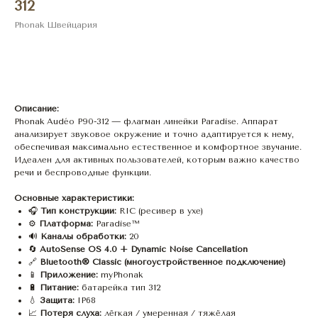
312
Phonak Швейцария
Оставить заявку
Описание:
Phonak Audéo P90-312 — флагман линейки Paradise. Аппарат
анализирует звуковое окружение и точно адаптируется к нему,
обеспечивая максимально естественное и комфортное звучание.
Идеален для активных пользователей, которым важно качество
речи и беспроводные функции.
Основные характеристики:
🎧
Тип конструкции:
RIC (ресивер в ухе)
⚙️
Платформа:
Paradise™
🔊
Каналы обработки:
20
🔄
AutoSense OS 4.0 + Dynamic Noise Cancellation
🔗
Bluetooth® Classic (многоустройственное подключение)
📱
Приложение:
myPhonak
🔋
Питание:
батарейка тип 312
💧
Защита:
IP68
📈
Потеря слуха:
лёгкая / умеренная / тяжёлая