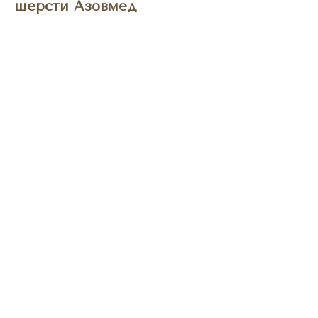
шерсти Азовмед
BUY NOW