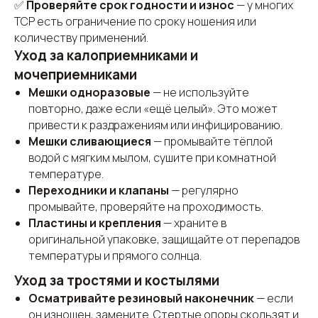
✅
Проверяйте срок годности и износ
— у многих
ТСР есть ограничение по сроку ношения или
количеству применений.
Уход за калоприемниками и
мочеприемниками
Мешки одноразовые
— не используйте
повторно, даже если «ещё целый». Это может
привести к раздражениям или инфицированию.
Мешки сливающиеся
— промывайте тёплой
водой с мягким мылом, сушите при комнатной
температуре.
Переходники и клапаны
— регулярно
промывайте, проверяйте на проходимость.
Пластины и крепления
— храните в
оригинальной упаковке, защищайте от перепадов
температуры и прямого солнца.
Уход за тростями и костылями
Осматривайте резиновый наконечник
— если
он изношен, замените. Стертые опоры скользят и