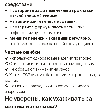
Маршрутки:
22, 78
средствами
+7 (3452) 46-49-60
Протирайте защитные чехлы и прокладки
мягкой влажной тканью.
Не замачивайте гелевые вставки.
Проверяйте форму и плотность
— при
деформации лучше заменить.
Меняйте пелёнки и вкладыши регулярно
,
чтобы избежать раздражений кожи у пациента.
Частые ошибки
🚫 Используют одноразовые изделия повторно.
🚫 Стирают или чистят агрессивными средствами.
🚫 Не обращают внимания на износ.
🚫 Хранят ТСР рядом с батареями, в сырых ванных, на
солнце.
🚫 Не меняют расходники вовремя — и рискуют
здоровьем.
Не уверены, как ухаживать за
вашим изделием?