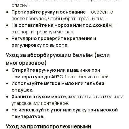
опасны.
Протирайте ручку и основание
— особенно
после прогулок, чтобы убрать грязь и пыль.
Не оставляйте на морозе или под дождём
—
это портит резину и металл.
Регулярно проверяйте крепления и
регулировку по высоте.
Уход за абсорбирующим бельём (если
многоразовое)
Стирайте вручную или в машинке при
Наш адрес
температуре до 40°C
, без отбеливателей.
Используйте мягкое мыло или гель без
г.Тюмень, ул.Володарского, 19/1-а
отдушек.
Храните в сухом месте
, желательно в отдельной
пн.-пт. с 9.00 - 19.00 сб.-вс. 9.00 - 14.00
упаковке или контейнере.
Почта:
antrum@bk.ru
Не используйте утюг или сушку при высокой
температуре.
Автобусы:
34, 56, 93
Уход за противопролежневыми