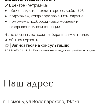
Режим
📌 В центре «Антрум» мы:
пн.-пт. с 9.00 - 19.00 сб.-вс.
работы:
объясним, как продлить срок службы ТСР,
выходной (ТСР)
подскажем, когда пора заменить изделие,
пн.-пт. с 9.00 - 19.00 сб.-вс. 9.00 -
поможем с подбором новых моделей и
14.00 (Слухопротезирование )
оформлением компенсации.
Вы не обязаны во всём разбираться — мы рядом,
чтобы поддержать.
👉 [
Записаться на консультацию
]
Адрес клуба:
2025-07-01 17:51
Технические средства реабилитации
г.Тюмень, ул.Володарского, 19/1-а
Основной телефон:
+7 (3452) 46-49-60